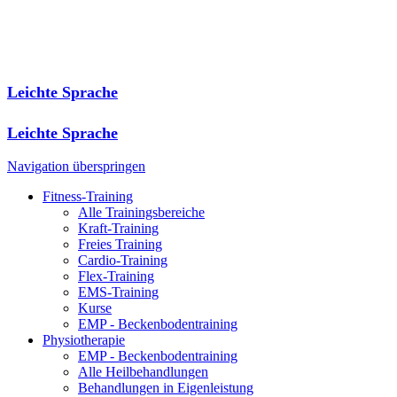
Leichte Sprache
Leichte Sprache
Navigation überspringen
Fitness-Training
Alle Trainingsbereiche
Kraft-Training
Freies Training
Cardio-Training
Flex-Training
EMS-Training
Kurse
EMP - Beckenbodentraining
Physiotherapie
EMP - Beckenbodentraining
Alle Heilbehandlungen
Behandlungen in Eigenleistung