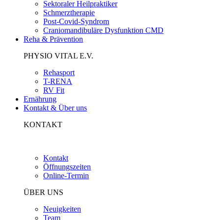
Sektoraler Heilpraktiker
Schmerztherapie
Post-Covid-Syndrom
Craniomandibuläre Dysfunktion CMD
Reha & Prävention
PHYSIO VITAL E.V.
Rehasport
T-RENA
RV Fit
Ernährung
Kontakt & Über uns
KONTAKT
Kontakt
Öffnungszeiten
Online-Termin
ÜBER UNS
Neuigkeiten
Team