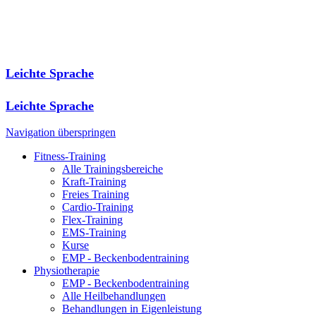
Leichte Sprache
Leichte Sprache
Navigation überspringen
Fitness-Training
Alle Trainingsbereiche
Kraft-Training
Freies Training
Cardio-Training
Flex-Training
EMS-Training
Kurse
EMP - Beckenbodentraining
Physiotherapie
EMP - Beckenbodentraining
Alle Heilbehandlungen
Behandlungen in Eigenleistung
Sektoraler Heilpraktiker
Schmerztherapie
Post-Covid-Syndrom