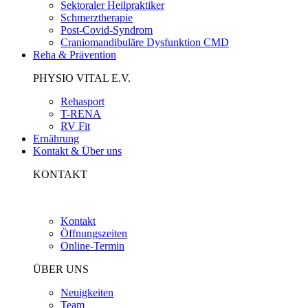
Craniomandibuläre Dysfunktion CMD
Reha & Prävention
PHYSIO VITAL E.V.
Rehasport
T-RENA
RV Fit
Ernährung
Kontakt & Über uns
KONTAKT
Kontakt
Öffnungszeiten
Online-Termin
ÜBER UNS
Neuigkeiten
Team
Rundgang
Philosophie
Jobangebote